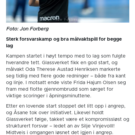
Foto: Jon Forberg
Sterk forsvarskamp og bra målvaktspill for begge
lag
Kampen startet i høyt tempo med to lag som fulgte
hverandre tett. Glassverket fikk en god start, og
målvakt Oda Therese Austad Henriksen markerte
seg tidlig med flere gode redninger – både fra kant
og linje. I motsatt ende viste Frida Hajum Olsen seg
fram med flotte gjennombrudd som sørget for
viktige scoringer i åpningsminuttene.
Etter en lovende start stoppet det litt opp i angrep,
og Åsane tok over initiativet. Likevel holdt
Glassverket følge, takket være et kompromissløst og
strukturert forsvar – ledet an av Silje Vinjevolll!
Midtveis i omgangen løsnet det igjen i angrep.