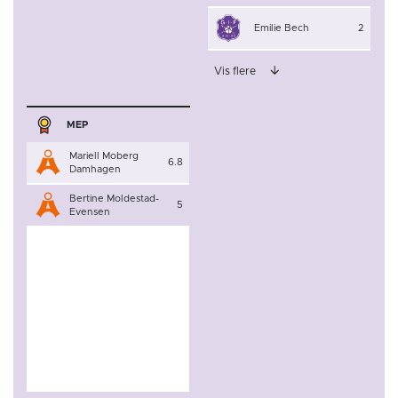
Emilie Bech
2
Vis flere
MEP
Mariell Moberg
6.8
Damhagen
Bertine Moldestad-
5
Evensen