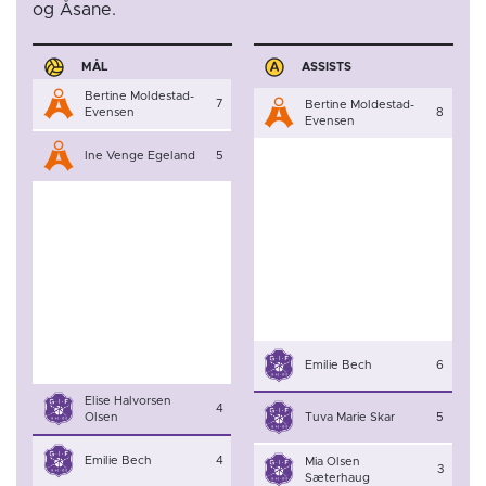
og Åsane.
MÅL
ASSISTS
Bertine Moldestad-
7
Bertine Moldestad-
Evensen
8
Evensen
Ine Venge Egeland
5
Emilie Bech
6
Elise Halvorsen
4
Olsen
Tuva Marie Skar
5
Emilie Bech
4
Mia Olsen
3
Sæterhaug