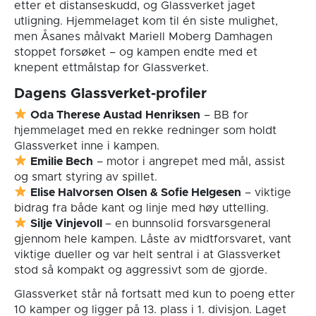
etter et distanseskudd, og Glassverket jaget
utligning. Hjemmelaget kom til én siste mulighet,
men Åsanes målvakt Mariell Moberg Damhagen
stoppet forsøket – og kampen endte med et
knepent ettmålstap for Glassverket.
Dagens Glassverket-profiler
Oda Therese Austad Henriksen
– BB for
hjemmelaget med en rekke redninger som holdt
Glassverket inne i kampen.
Emilie Bech
– motor i angrepet med mål, assist
og smart styring av spillet.
Elise Halvorsen Olsen & Sofie Helgesen
– viktige
bidrag fra både kant og linje med høy uttelling.
Silje Vinjevoll
– en bunnsolid forsvarsgeneral
gjennom hele kampen. Låste av midtforsvaret, vant
viktige dueller og var helt sentral i at Glassverket
stod så kompakt og aggressivt som de gjorde.
Glassverket står nå fortsatt med kun to poeng etter
10 kamper og ligger på 13. plass i 1. divisjon. Laget