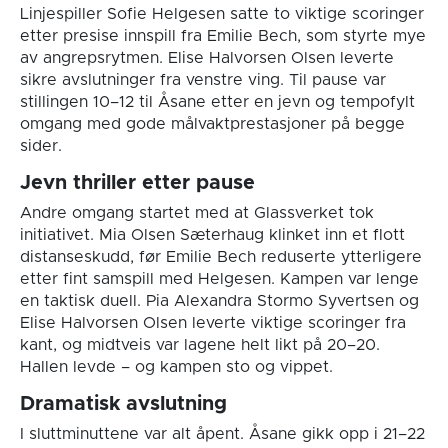
Linjespiller Sofie Helgesen satte to viktige scoringer
etter presise innspill fra Emilie Bech, som styrte mye
av angrepsrytmen. Elise Halvorsen Olsen leverte
sikre avslutninger fra venstre ving. Til pause var
stillingen 10–12 til Åsane etter en jevn og tempofylt
omgang med gode målvaktprestasjoner på begge
sider.
Jevn thriller etter pause
Andre omgang startet med at Glassverket tok
initiativet. Mia Olsen Sæterhaug klinket inn et flott
distanseskudd, før Emilie Bech reduserte ytterligere
etter fint samspill med Helgesen. Kampen var lenge
en taktisk duell. Pia Alexandra Stormo Syvertsen og
Elise Halvorsen Olsen leverte viktige scoringer fra
kant, og midtveis var lagene helt likt på 20–20.
Hallen levde – og kampen sto og vippet.
Dramatisk avslutning
I sluttminuttene var alt åpent. Åsane gikk opp i 21–22