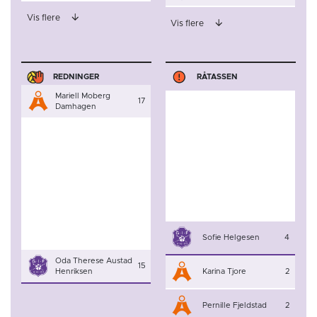
Vis flere
Vis flere
REDNINGER
RÅTASSEN
Mariell Moberg
17
Damhagen
Sofie Helgesen
4
Oda Therese Austad
15
Henriksen
Karina Tjore
2
Pernille Fjeldstad
2