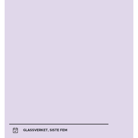
7
8
9
10
11
12
Glassverket
13
14
15
1
2
3
4
5
6
7
8
9
10
11
12
13
14
15
16
17
Åsane
Glassverket
End of interactive chart.
GLASSVERKET, SISTE FEM