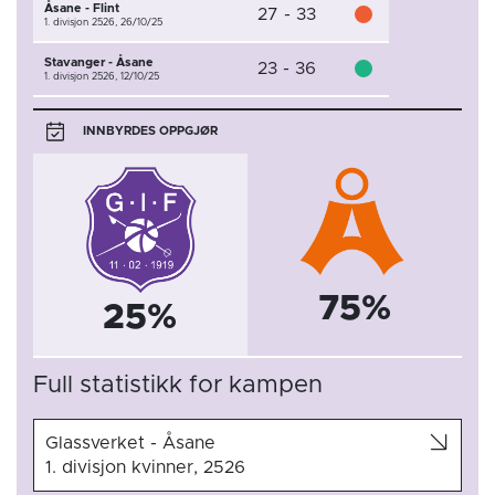
Åsane - Flint
27 - 33
1. divisjon 2526,
26/10/25
Stavanger - Åsane
23 - 36
1. divisjon 2526,
12/10/25
INNBYRDES OPPGJØR
75%
25%
Full statistikk for kampen
Glassverket - Åsane
1. divisjon kvinner, 2526