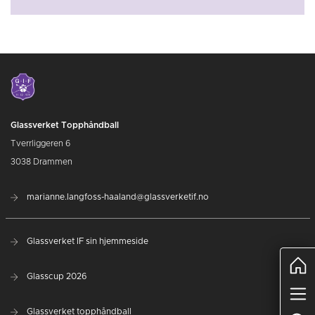
Glassverket Topphåndball
Tverrliggeren 6
3038 Drammen
marianne.langfoss-haaland@glassverketif.no
Glassverket IF sin hjemmeside
Glasscup 2026
Glassverket topphåndball