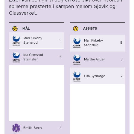
spillerne presterte i kampen mellom Gjøvik og
Glassverket.
MÅL
ASSISTS
Mari Kirkeby
9
Mari Kirkeby
Stensrud
8
Stensrud
Ida Grimsrud
6
Steinslien
Marthe Gruer
3
Lisa Sydbøge
2
Emilie Bech
4