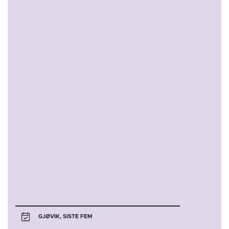
7
8
Gjøvik
9
10
11
12
13
14
15
1
2
3
4
5
6
7
8
9
10
11
12
13
14
15
16
17
Gjøvik
Glassverket
End of interactive chart.
GJØVIK, SISTE FEM