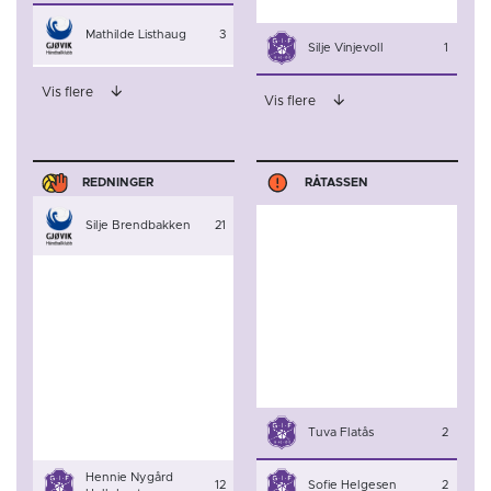
Mathilde Listhaug
3
Silje Vinjevoll
1
Vis flere
Vis flere
REDNINGER
RÅTASSEN
Silje Brendbakken
21
Tuva Flatås
2
Hennie Nygård
12
Sofie Helgesen
2