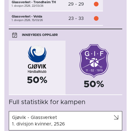
Glassverket - Trondheim TH
29 - 29
1. divisjon 2526,
22/03/26
Glassverket - Volda
23 - 33
1. divisjon 2526,
15/03/26
INNBYRDES OPPGJØR
50%
50%
Full statistikk for kampen
Gjøvik - Glassverket
1. divisjon kvinner, 2526