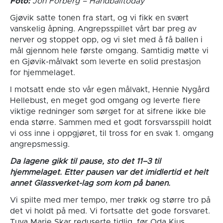
Foto:
Jon Forberg – Handballtoday
Gjøvik satte tonen fra start, og vi fikk en svært
vanskelig åpning. Angrepsspillet vårt bar preg av
nerver og stoppet opp, og vi slet med å få ballen i
mål gjennom hele første omgang. Samtidig møtte vi
en Gjøvik-målvakt som leverte en solid prestasjon
for hjemmelaget.
I motsatt ende sto vår egen målvakt, Hennie Nygård
Hellebust, en meget god omgang og leverte flere
viktige redninger som sørget for at sifrene ikke ble
enda større. Sammen med et godt forsvarsspill holdt
vi oss inne i oppgjøret, til tross for en svak 1. omgang
angrepsmessig.
Da lagene gikk til pause, sto det 11–3 til
hjemmelaget. Etter pausen var det imidlertid et helt
annet Glassverket-lag som kom på banen.
Vi spilte med mer tempo, mer trøkk og større tro på
det vi holdt på med. Vi fortsatte det gode forsvaret.
Tuva Marie Skar reduserte tidlig, før Oda Kjus