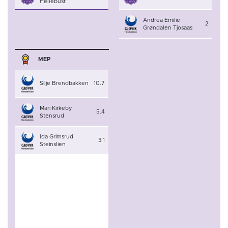
Hellebust
Andrea Emilie
2
Grøndalen Tjosaas
MEP
Silje Brendbakken
10.7
Mari Kirkeby
5.4
Stensrud
Ida Grimsrud
3.1
Steinslien