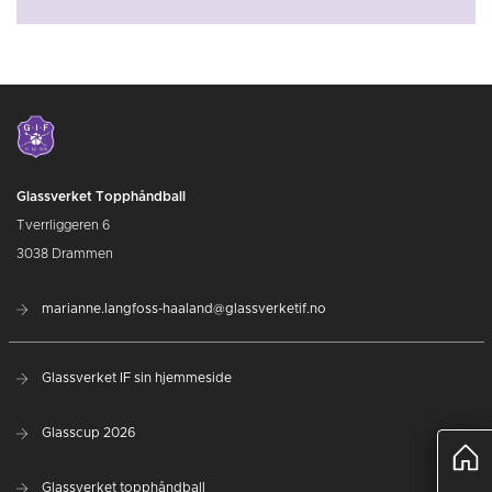
Glassverket Topphåndball
Tverrliggeren 6
3038 Drammen
marianne.langfoss-haaland@glassverketif.no
Glassverket IF sin hjemmeside
Glasscup 2026
Glassverket topphåndball