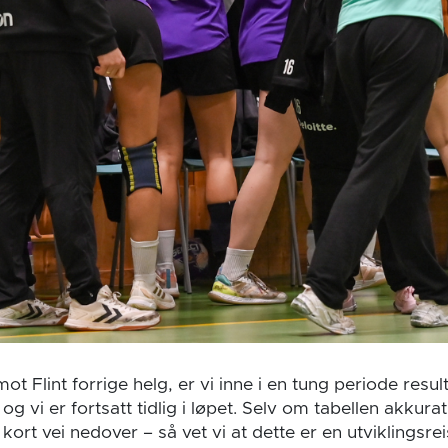
mot Flint forrige helg, er vi inne i en tung periode res
og vi er fortsatt tidlig i løpet. Selv om tabellen akkura
kort vei nedover – så vet vi at dette er en utviklingsrei