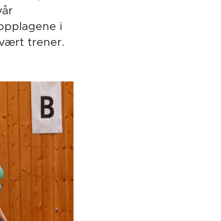
vår
opplagene i
vært trener.