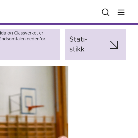
da og Glassverket er
Stati­
rhåndsomtalen nedenfor.
stikk