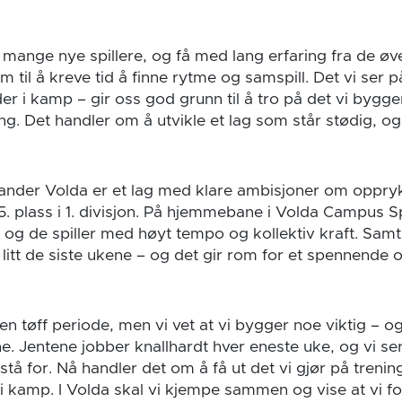
, mange nye spillere, og få med lang erfaring fra de øv
m til å kreve tid å finne rytme og samspill. Det vi ser p
der i kamp – gir oss god grunn til å tro på det vi bygge
g. Det handler om å utvikle et lag som står stødig, o
nder Volda er et lag med klare ambisjoner om oppryk
 5. plass i 1. divisjon. På hjemmebane i Volda Campus
e, og de spiller med høyt tempo og kollektiv kraft. Samt
 litt de siste ukene – og det gir rom for et spennende
en tøff periode, men vi vet at vi bygger noe viktig – og 
ne. Jentene jobber knallhardt hver eneste uke, og vi se
å stå for. Nå handler det om å få ut det vi gjør på treni
i kamp. I Volda skal vi kjempe sammen og vise at vi fo