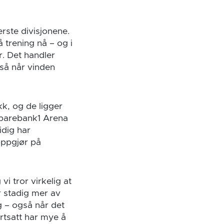
erste divisjonene.
å trening nå – og i
r. Det handler
gså når vinden
k, og de ligger
 Sparebank1 Arena
idig har
 oppgjør på
vi tror virkelig at
r stadig mer av
ng – også når det
rtsatt har mye å