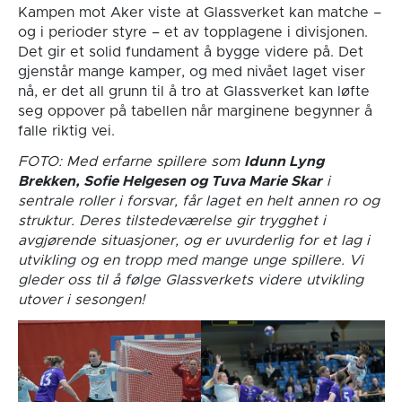
Kampen mot Aker viste at Glassverket kan matche –
og i perioder styre – et av topplagene i divisjonen.
Det gir et solid fundament å bygge videre på. Det
gjenstår mange kamper, og med nivået laget viser
nå, er det all grunn til å tro at Glassverket kan løfte
seg oppover på tabellen når marginene begynner å
falle riktig vei.
FOTO: Med erfarne spillere som
Idunn Lyng
Brekken, Sofie Helgesen og Tuva Marie Skar
i
sentrale roller i forsvar, får laget en helt annen ro og
struktur. Deres tilstedeværelse gir trygghet i
avgjørende situasjoner, og er uvurderlig for et lag i
utvikling og en tropp med mange unge spillere.
Vi
gleder oss til å følge Glassverkets videre utvikling
utover i sesongen!