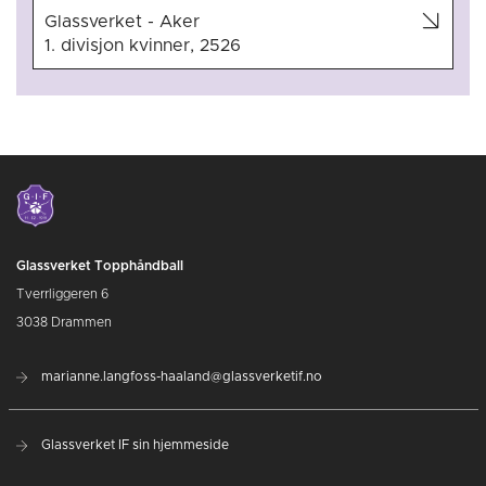
Glassverket - Aker
1. divisjon kvinner, 2526
Glassverket Topphåndball
Tverrliggeren 6
3038 Drammen
marianne.langfoss-haaland@glassverketif.no
Glassverket IF sin hjemmeside