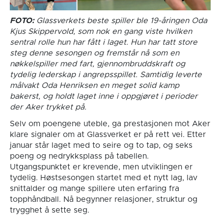
FOTO:
Glassverkets beste spiller ble 19-åringen Oda
Kjus Skippervold, som nok en gang viste hvilken
sentral rolle hun har fått i laget. Hun har tatt store
steg denne sesongen og fremstår nå som en
nøkkelspiller med fart, gjennombruddskraft og
tydelig lederskap i angrepsspillet. Samtidig leverte
målvakt Oda Henriksen en meget solid kamp
bakerst, og holdt laget inne i oppgjøret i perioder
der Aker trykket på.
Selv om poengene uteble, ga prestasjonen mot Aker
klare signaler om at Glassverket er på rett vei. Etter
januar står laget med to seire og to tap, og seks
poeng og nedrykksplass på tabellen.
Utgangspunktet er krevende, men utviklingen er
tydelig. Høstsesongen startet med et nytt lag, lav
snittalder og mange spillere uten erfaring fra
topphåndball. Nå begynner relasjoner, struktur og
trygghet å sette seg.