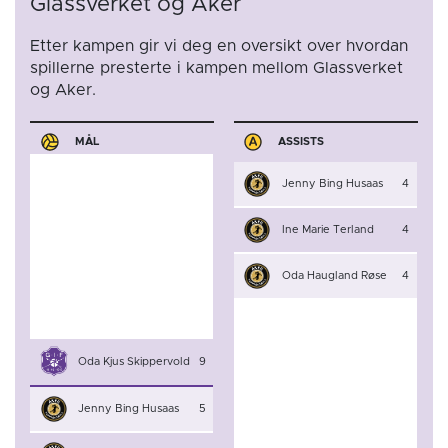
Glassverket og Aker
Etter kampen gir vi deg en oversikt over hvordan
spillerne presterte i kampen mellom Glassverket
og Aker.
MÅL
ASSISTS
Jenny Bing Husaas
4
Ine Marie Terland
4
Oda Haugland Røse
4
Oda Kjus Skippervold
9
Jenny Bing Husaas
5