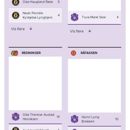
Oda Haugland Røse
5
Neah Pernille
4
Tuva Marie Skar
4
Kyrkjebø Lynghjem
Vis flere
Vis flere
REDNINGER
RÅTASSEN
Oda Therese Austad
14
Idunn Lyng
Henriksen
10
Brekken