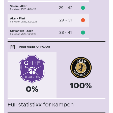
Volda - Aker
29 - 42
1. divisjon 2526,
4/01/26
Aker - Flint
29 - 31
1. divisjon 2526,
20/12/25
Stavanger - Aker
33 - 41
1. divisjon 2526,
13/12/25
INNBYRDES OPPGJØR
100%
0%
Full statistikk for kampen