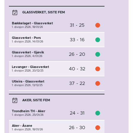
GLASSVERKET, SISTE FEM
Bækkelaget - Glassverket
31 - 25
1. divisjon 2526,
18/01/26
Glassverket - Pors
33 - 16
1. divisjon 2526,
14/01/26
Glassverket - Gjøvik
26 - 20
1. divisjon 2526,
4/01/26
Levanger - Glassverket
40 - 32
1. divisjon 2526,
20/12/25
Utleira - Glassverket
37 - 22
1. divisjon 2526,
13/12/25
AKER, SISTE FEM
Trondheim TH - Aker
24 - 31
1. divisjon 2526,
25/01/26
Aker - Åsane
26 - 30
1. divisjon 2526,
18/01/26