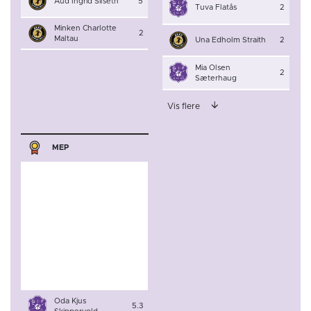
Aud Ingrid Silseth
5
Tuva Flatås
2
Minken Charlotte
2
Maltau
Una Edholm Straith
2
Mia Olsen
2
Sæterhaug
Vis flere
MEP
Oda Kjus
5.3